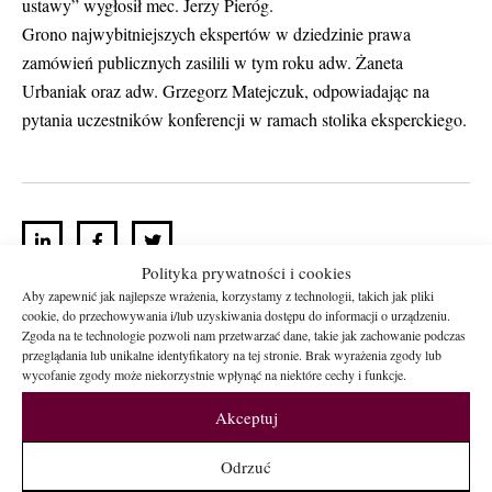
ustawy” wygłosił mec. Jerzy Pieróg.
Grono najwybitniejszych ekspertów w dziedzinie prawa
zamówień publicznych zasilili w tym roku adw. Żaneta
Urbaniak oraz adw. Grzegorz Matejczuk, odpowiadając na
pytania uczestników konferencji w ramach stolika eksperckiego.
Polityka prywatności i cookies
Aby zapewnić jak najlepsze wrażenia, korzystamy z technologii, takich jak pliki
cookie, do przechowywania i/lub uzyskiwania dostępu do informacji o urządzeniu.
Zgoda na te technologie pozwoli nam przetwarzać dane, takie jak zachowanie podczas
Chcesz rozpocząć
przeglądania lub unikalne identyfikatory na tej stronie. Brak wyrażenia zgody lub
wycofanie zgody może niekorzystnie wpłynąć na niektóre cechy i funkcje.
współpracę z
Akceptuj
kancelarią?
Odrzuć